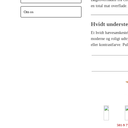
en total mat overflade.
Om os
Hvidt underst
Et hvidt hævesænkestel
moderne og roligt udtr
eller kontrastfarve. Pu
501-9 