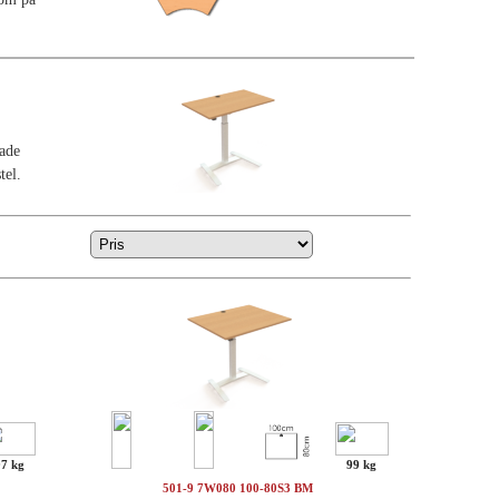
lade
tel.
97 kg
99 kg
501-9 7W080 100-80S3 BM