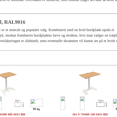
el, RAL9016
 er et neutralt og populært valg. Kombineret med en hvid bordplade opnås et
yk, modsat fremhæves bordpladens farve og struktur, hvis man vælger en træp
lverlakeringen er slidstærk, men eventuelle skrammer vil kunne ses på et hvidt s
96 kg
7W080 080-60S3 BM
501-9 7W080 100-60S3 BM