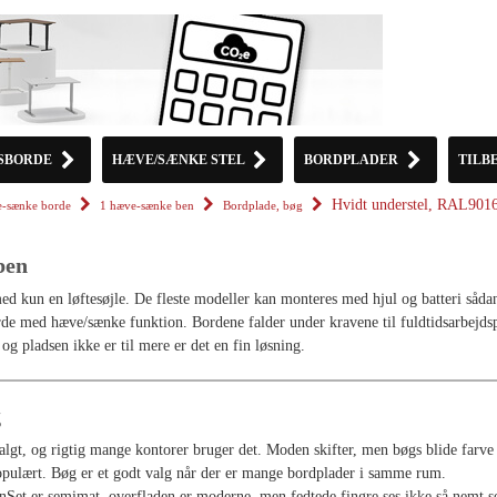
SBORDE
HÆVE/SÆNKE STEL
BORDPLADER
TILB
Hvidt understel, RAL901
-sænke borde
1 hæve-sænke ben
Bordplade, bøg
ben
d kun en løftesøjle. De fleste modeller kan monteres med hjul og batteri sådan
rde med hæve/sænke funktion. Bordene falder under kravene til fuldtidsarbejdsp
og pladsen ikke er til mere er det en fin løsning.
g
valgt, og rigtig mange kontorer bruger det. Moden skifter, men bøgs blide farve
populært. Bøg er et godt valg når der er mange bordplader i samme rum.
nSet er semimat, overfladen er moderne, men fedtede fingre ses ikke så nemt 