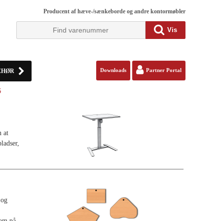
Producent af hæve-/sænkeborde og andre kontormøbler
Vis
EHØR
Downloads
Partner Portal
6
 at
ladser,
 og
som på