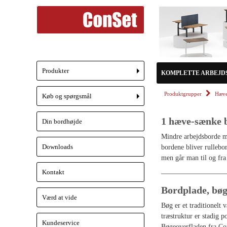
Produkter
KOMPLETTE ARBEJD
+
Produktgrupper
Hæve
Køb og spørgsmål
+
1 hæve-sænke 
Din bordhøjde
Mindre arbejdsborde me
Downloads
bordene bliver rullebo
men går man til og fra 
Kontakt
Bordplade, bø
Værd at vide
Bøg er et traditionelt 
træstruktur er stadig 
Kundeservice
Bøgeoverfladen fra Co