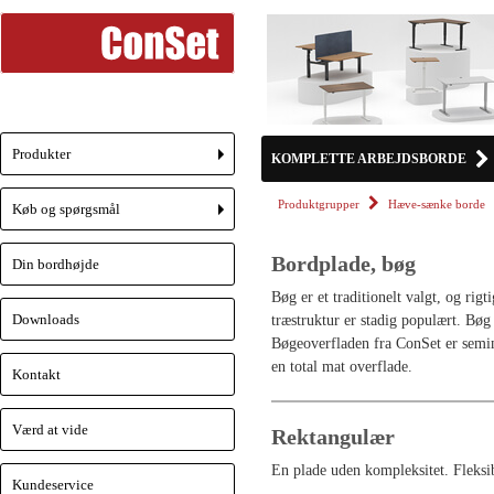
Produkter
KOMPLETTE ARBEJDSBORDE
+
Produktgrupper
Hæve-sænke borde
Køb og spørgsmål
+
Bordplade, bøg
Din bordhøjde
Bøg er et traditionelt valgt, og ri
Downloads
træstruktur er stadig populært. Bø
Bøgeoverfladen fra ConSet er semim
en total mat overflade.
Kontakt
Værd at vide
Rektangulær
En plade uden kompleksitet. Fleksib
Kundeservice