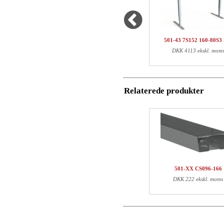
Antal
Varenr.
Navn/Firmanavn
1
501-43 7SXXX
1
SQ134460
501-43 7S152 160-80S3
Postnummer
DKK 4113 ekskl. mom
Total
Email
Komponent information
Relaterede produkter
Telefon
Varenr.
Læn
501-43 7SXXX
71
Kommentar
SQ134460
151
501-XX CS096-166
DKK 222 ekskl. moms