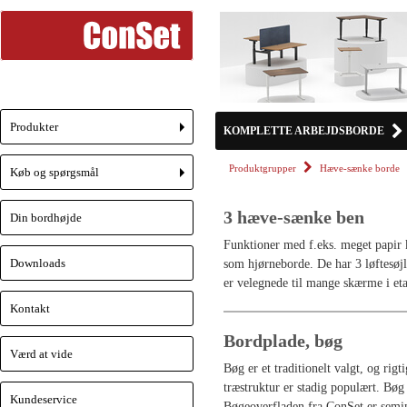
Produkter
KOMPLETTE ARBEJDSBORDE
+
Produktgrupper
Hæve-sænke borde
Køb og spørgsmål
+
3 hæve-sænke ben
Din bordhøjde
Funktioner med f.eks. meget papir k
Downloads
som hjørneborde. De har 3 løftesøjl
er velegnede til mange skærme i eta
Kontakt
Bordplade, bøg
Værd at vide
Bøg er et traditionelt valgt, og ri
træstruktur er stadig populært. Bø
Kundeservice
Bøgeoverfladen fra ConSet er semim