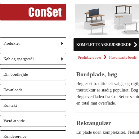
Produkter
KOMPLETTE ARBEJDSBORDE
+
Produktgrupper
Hæve-sænke borde
Køb og spørgsmål
+
Bordplade, bøg
Din bordhøjde
Bøg er et traditionelt valgt, og ri
Downloads
træstruktur er stadig populært. Bø
Bøgeoverfladen fra ConSet er semim
en total mat overflade.
Kontakt
Værd at vide
Rektangulær
En plade uden kompleksitet. Fleksib
Kundeservice