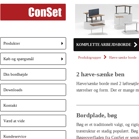
Produkter
KOMPLETTE ARBEJDSBORDE
+
Produktgrupper
Hæve-sænke borde
Køb og spørgsmål
+
2 hæve-sænke ben
Din bordhøjde
Hæve/sænke borde med 2 løftesøjler 
Downloads
størrelser og form. Der er mange mo
Kontakt
Bordplade, bøg
Værd at vide
Bøg er et traditionelt valgt, og ri
træstruktur er stadig populært. Bø
Kundeservice
Bøgeoverfladen fra ConSet er semim