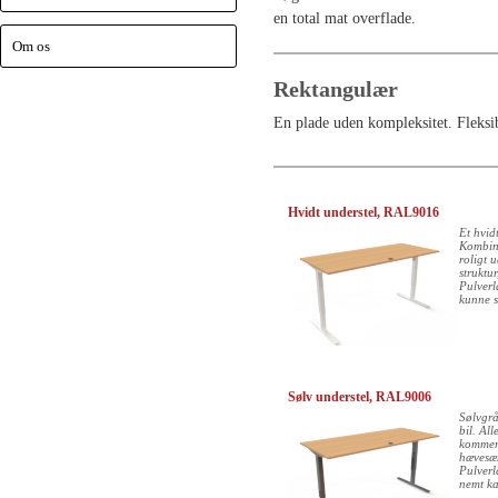
en total mat overflade.
Om os
Rektangulær
En plade uden kompleksitet. Fleksib
Hvidt understel, RAL9016
Et hvid
Kombin
roligt 
struktu
Pulverl
kunne se
Sølv understel, RAL9006
Sølvgrå
bil. Al
kommer 
hævesæn
Pulverl
nemt ka