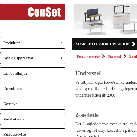
Produkter
KOMPLETTE ARBEJDSBORDE
+
Produktgrupper
Understel
2-søj
Køb og spørgsmål
+
Understel
Din bordhøjde
Vi tilbyder også hæve/sænke unders
Downloads
udvalg og til alle findes tegninger 
understel siden år 2000.
Kontakt
2-søjlede
Værd at vide
Det 2-søjlede hæve-/sænke stel er d
farver og løftestyrker. Alle i pålid
Kundeservice
Der er forskel.