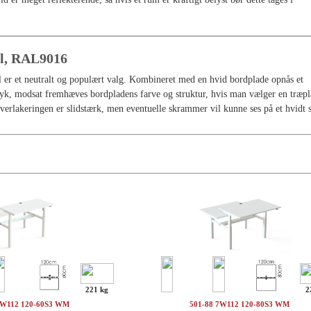
el, RAL9016
 er et neutralt og populært valg. Kombineret med en hvid bordplade opnås et
yk, modsat fremhæves bordpladens farve og struktur, hvis man vælger en træp
lverlakeringen er slidstærk, men eventuelle skrammer vil kunne ses på et hvidt s
221 kg
2
7W112 120-60S3 WM
501-88 7W112 120-80S3 WM