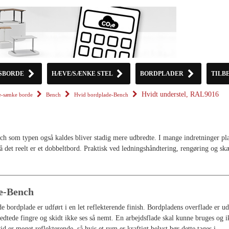
SBORDE
HÆVE/SÆNKE STEL
BORDPLADER
TILB
Hvidt understel, RAL9016
-sænke borde
Bench
Hvid bordplade-Bench
ch som typen også kaldes bliver stadig mere udbredte. I mange indretninger pl
 det reelt er et dobbeltbord. Praktisk ved ledningshåndtering, rengøring og s
e-Bench
 bordplade er udført i en let reflekterende finish. Bordpladens overflade er ud
fedtede fingre og skidt ikke ses så nemt. En arbejdsflade skal kunne bruges og 
id er meget reflekterende, så hvis et rum er kraftigt belyst bør dette tages i