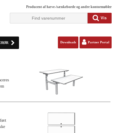
Producent af hæve-/sænkeborde og andre kontormøbler
Vis
EHØR
Downloads
Partner Portal
aceres
kæm
ført
ikke