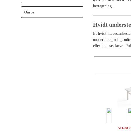
betragtning.
Om os
Hvidt underst
Et hvidt hævesænkestel
moderne og roligt udtr
eller kontrastfarve. Pu
501-88 