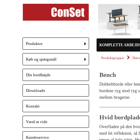
Produkter
KOMPLETTE ARBEJD
+
Produktgrupper
Hæve
Køb og spørgsmål
+
Bench
Din bordhøjde
Dobbeltborde eller ben
Downloads
bordene ryg mod ryg så
mellem brugerne.
Kontakt
Hvid bordplad
Værd at vide
Overfladen på den hvide
med let refleksion, så 
Kundeservice
tørres af hele tiden. Hv