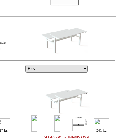
lade
tel.
27 kg
241 kg
501-88 7W152 160-80S3 WM