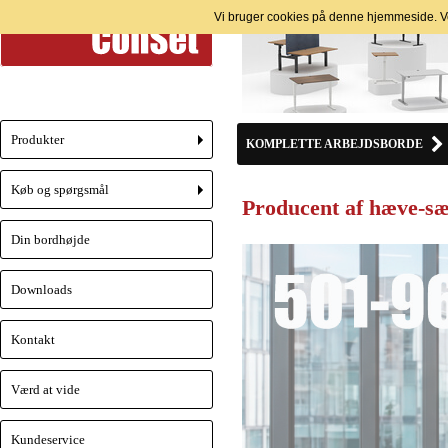
Vi bruger cookies på denne hjemmeside. Ve
Produkter
KOMPLETTE ARBEJDSBORDE
+
Køb og spørgsmål
Producent af hæve-sæ
+
Din bordhøjde
Downloads
Kontakt
Værd at vide
Kundeservice