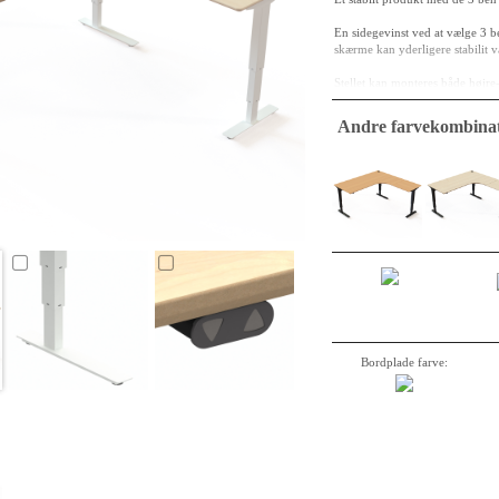
En sidegevinst ved at vælge 3 be
skærme kan yderligere stabilit 
Stellet kan monteres både højre
Andre farvekombinat
Bordplade i ahornfinér beståe
behandlet tre gange med UV hær
affasede og lakeret i samme fa
L-formen har masser af plads og 
af bordet, har du god armstøtte o
arbejdsplads.
Bordplade farve: