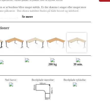
n er at bordene blive meget stabile. Er der skærme i etager eller meget store
være påkrævet. Den ekstra stabilitet findes på både hoved og sidebord.
Se mere
-og venstrevendt.
ioner
nde af en grundplade af 22 mm MDF beklædt med A-finér. Bordpladen er
det lak. Undersiden af bordpladen er belagt med kontrapapir. Kanterne er
rve som bordpladen.
et hjørne, der er ideelt til at placere en computerskærm. Når du bruger hjørnet
g plads til tastaturet. Perfekt form til et ekstra sidebord for at få mere
200 kg
39 min.
Stel farve:
Bordplade størrelse:
Bordplade tykkelse: