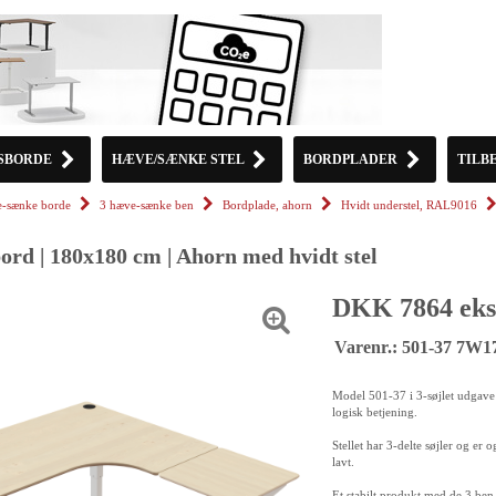
SBORDE
HÆVE/SÆNKE STEL
BORDPLADER
TILB
-sænke borde
3 hæve-sænke ben
Bordplade, ahorn
Hvidt understel, RAL9016
rd | 180x180 cm | Ahorn med hvidt stel
DKK 7864 eks
Varenr.: 501-37 7W1
Model 501-37 i 3-søjlet udgave h
logisk betjening.
Stellet har 3-delte søjler og er 
lavt.
Et stabilt produkt med de 3 ben 