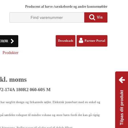
Producent af hæve-/sænkeborde og andre kontormøbler
Vis
EHØR
Downloads
Partner Portal
Produkter
kl. moms
72-174A 180R2 060-60S M
Tilpas dit produkt
ar sargfrit design og firkantede søjler. Elektrisk justerbart med en enkel og
også særdeles velegnet til mindre voksne og store børn fordi det kan gå rigtig
i hjørnerne. Stellet passer til plader ned til dybde 60cm.