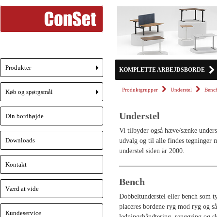
Produkter
KOMPLETTE ARBEJDSBORDE
+
Produktgrupper
Understel
Benc
Køb og spørgsmål
+
Understel
Din bordhøjde
Vi tilbyder også hæve/sænke unders
Downloads
udvalg og til alle findes tegninger 
understel siden år 2000.
Kontakt
Bench
Værd at vide
Dobbeltunderstel eller bench som ty
placeres bordene ryg mod ryg og så
Kundeservice
ledningshåndtering, rengøring og 