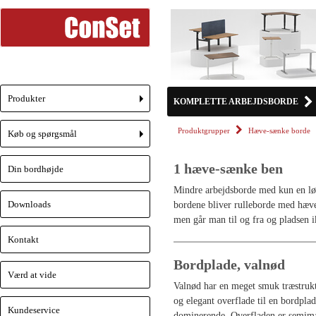
Produkter
KOMPLETTE ARBEJDSBORDE
+
Produktgrupper
Hæve-sænke borde
Køb og spørgsmål
+
1 hæve-sænke ben
Din bordhøjde
Mindre arbejdsborde med kun en løf
Downloads
bordene bliver rulleborde med hæve/
men går man til og fra og pladsen ik
Kontakt
Bordplade, valnød
Værd at vide
Valnød har en meget smuk træstruktu
og elegant overflade til en bordpl
Kundeservice
dominerende. Overfladen er semima