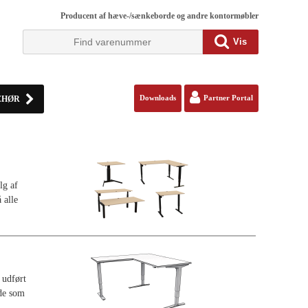
Producent af hæve-/sænkeborde og andre kontormøbler
Vis
EHØR
Downloads
Partner Portal
lg af
 alle
 udført
rde som