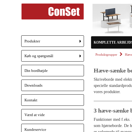
Produkter
KOMPLETTE ARBEJD
+
Produktgrupper
Hæve
Køb og spørgsmål
+
Hæve-sænke b
Din bordhøjde
Skriveborde med elektr
Downloads
specielle standardprodu
vores produkter.
Kontakt
3 hæve-sænke 
Værd at vide
Funktioner med f.eks. 
som hjørneborde. De ha
Kundeservice
er velegnede til mange