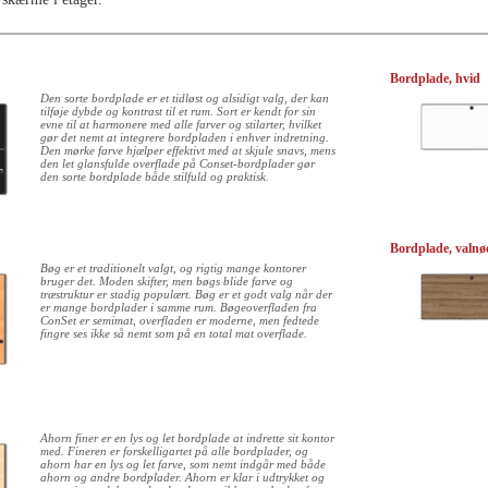
Bordplade, hvid
Den sorte bordplade er et tidløst og alsidigt valg, der kan
tilføje dybde og kontrast til et rum. Sort er kendt for sin
evne til at harmonere med alle farver og stilarter, hvilket
gør det nemt at integrere bordpladen i enhver indretning.
Den mørke farve hjælper effektivt med at skjule snavs, mens
den let glansfulde overflade på Conset-bordplader gør
den sorte bordplade både stilfuld og praktisk.
Bordplade, valnø
Bøg er et traditionelt valgt, og rigtig mange kontorer
bruger det. Moden skifter, men bøgs blide farve og
træstruktur er stadig populært. Bøg er et godt valg når der
er mange bordplader i samme rum. Bøgeoverfladen fra
ConSet er semimat, overfladen er moderne, men fedtede
fingre ses ikke så nemt som på en total mat overflade.
Ahorn finer er en lys og let bordplade at indrette sit kontor
med. Fineren er forskelligartet på alle bordplader, og
ahorn har en lys og let farve, som nemt indgår med både
ahorn og andre bordplader. Ahorn er klar i udtrykket og