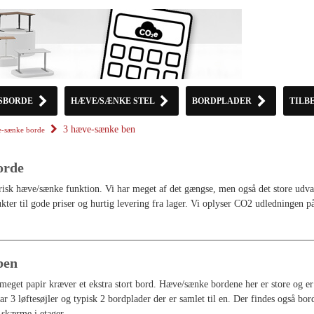
SBORDE
HÆVE/SÆNKE STEL
BORDPLADER
TILB
3 hæve-sænke ben
-sænke borde
orde
isk hæve/sænke funktion. Vi har meget af det gængse, men også det store udva
kter til gode priser og hurtig levering fra lager. Vi oplyser CO2 udledningen på
ben
meget papir kræver et ekstra stort bord. Hæve/sænke bordene her er store og er
r 3 løftesøjler og typisk 2 bordplader der er samlet til en. Der findes også bo
 skærme i etager.