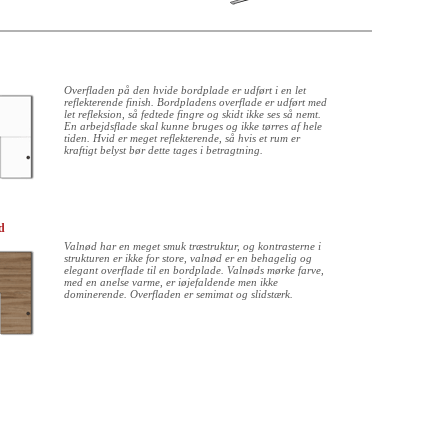
Overfladen på den hvide bordplade er udført i en let
reflekterende finish. Bordpladens overflade er udført med
let refleksion, så fedtede fingre og skidt ikke ses så nemt.
En arbejdsflade skal kunne bruges og ikke tørres af hele
tiden. Hvid er meget reflekterende, så hvis et rum er
kraftigt belyst bør dette tages i betragtning.
d
Valnød har en meget smuk træstruktur, og kontrasterne i
strukturen er ikke for store, valnød er en behagelig og
elegant overflade til en bordplade. Valnøds mørke farve,
med en anelse varme, er iøjefaldende men ikke
dominerende. Overfladen er semimat og slidstærk.