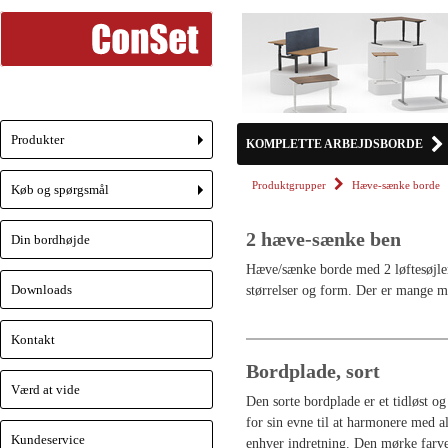
Produkter
KOMPLETTE ARBEJDSBORDE
+
Produktgrupper
Hæve-sænke borde
Køb og spørgsmål
+
2 hæve-sænke ben
Din bordhøjde
Hæve/sænke borde med 2 løftesøjler 
Downloads
størrelser og form. Der er mange mo
Kontakt
Bordplade, sort
Værd at vide
Den sorte bordplade er et tidløst og 
for sin evne til at harmonere med al
Kundeservice
enhver indretning. Den mørke farve 