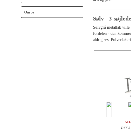
Om os
Sølv - 3-søjled
Sølvgrå metallak ville 
fordelen - den kommer i
aldrig ses. Pulverlake
501
DKK
5