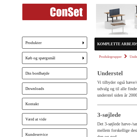
Produkter
KOMPLETTE ARBEJD
+
Produktgrupper
Unde
Køb og spørgsmål
+
Understel
Din bordhøjde
Vi tilbyder også hæve/
Downloads
udvalg og til alle find
understel siden år 2000
Kontakt
3-søjlede
Værd at vide
Det 3-søjlede hæve-/sæ
mellem forskellige desi
Kundeservice
den og god.