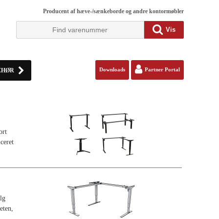
Producent af hæve-/sænkeborde og andre kontormøbler
Vis
EHØR
Downloads
Partner Portal
ort
ceret
lg
eten,