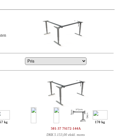
sten
67 kg
170 kg
501-37 7S172-144A
DKK
5.153,00 ekskl. moms