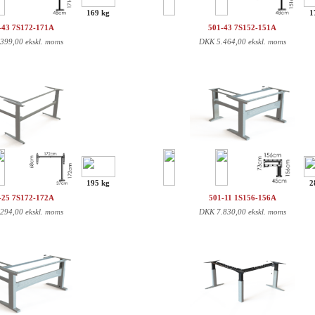
169 kg
1
-43 7S172-171A
501-43 7S152-151A
.399,00 ekskl. moms
DKK
5.464,00 ekskl. moms
195 kg
2
-25 7S172-172A
501-11 1S156-156A
.294,00 ekskl. moms
DKK
7.830,00 ekskl. moms