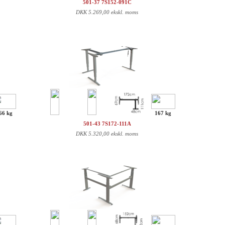
501-37 7S152-091C
DKK
5.269,00 ekskl. moms
66 kg
167 kg
501-43 7S172-111A
DKK
5.320,00 ekskl. moms