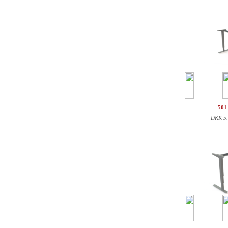
501
DKK
5