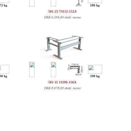
73 kg
186 kg
501-25 7S152-152A
DKK
6.294,00 ekskl. moms
88 kg
298 kg
501-11 1S196-156A
DKK
8.078,00 ekskl. moms