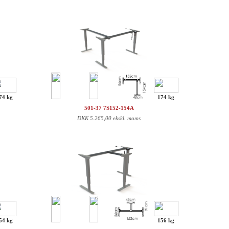
74 kg
174 kg
501-37 7S152-154A
DKK
5.265,00 ekskl. moms
54 kg
156 kg