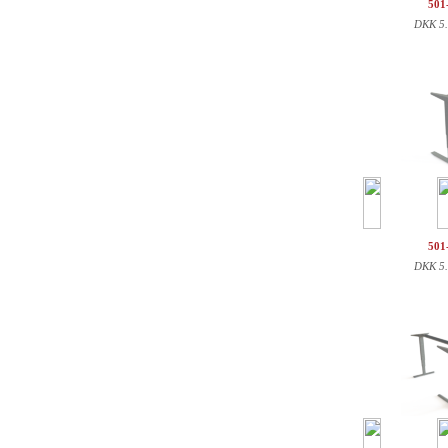
501
DKK
5
501
DKK
5