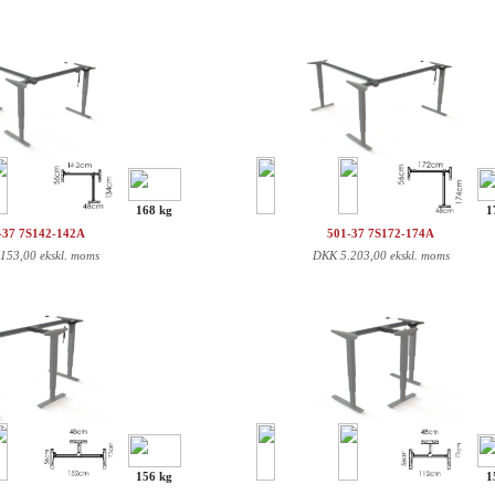
168 kg
1
-37 7S142-142A
501-37 7S172-174A
.153,00 ekskl. moms
DKK
5.203,00 ekskl. moms
156 kg
1