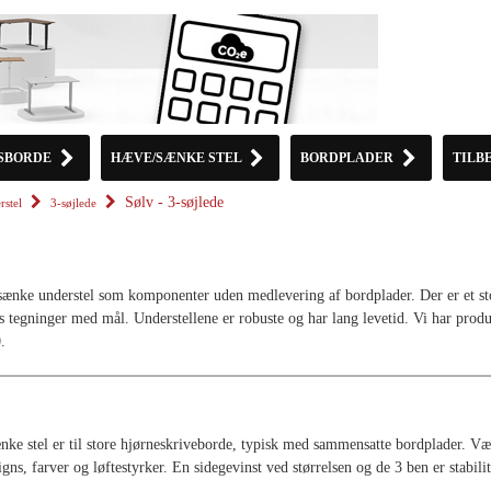
SBORDE
HÆVE/SÆNKE STEL
BORDPLADER
TILB
Sølv - 3-søjlede
rstel
3-søjlede
sænke understel som komponenter uden medlevering af bordplader. Der er et st
es tegninger med mål. Understellene er robuste og har lang levetid. Vi har produ
.
nke stel er til store hjørneskriveborde, typisk med sammensatte bordplader. Væ
gns, farver og løftestyrker. En sidegevinst ved størrelsen og de 3 ben er stabilit