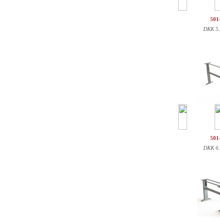
501
DKK
5
501
DKK
6