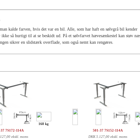
e
man kalde farven, hvis det var en bil. Alle, som har haft en sølvgrå bil kender
kke så hurtigt til at se beskidt ud. På et sølvfarvet hævesænkestel kan støv næ
ringen sikrer en slidstærk overflade, som også nemt kan rengøres.
168 kg
1
-37 7S172-114A
501-37 7S152-114A
.127,00 ekskl. moms
DKK
5.127,00 ekskl. moms