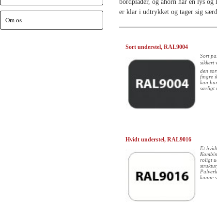
bordplader, og ahorn har en lys og
er klar i udtrykket og tager sig særd
Om os
Sort understel, RAL9004
Sort pas
sikkert
den sor
fingre i
kan hur
særligt
Hvidt understel, RAL9016
Et hvid
Kombin
roligt 
struktu
Pulverl
kunne se