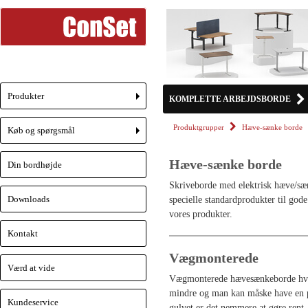
Produkter
KOMPLETTE ARBEJDSBORDE
+
Produktgrupper
Hæve-sænke borde
Køb og spørgsmål
+
Hæve-sænke borde
Din bordhøjde
Skriveborde med elektrisk hæve/sæn
Downloads
specielle standardprodukter til gode
vores produkter.
Kontakt
Vægmonterede
Værd at vide
Vægmonterede hævesænkeborde hvor f
mindre og man kan måske have en pl
Kundeservice
gulvet er det nemmere at gøre rent.