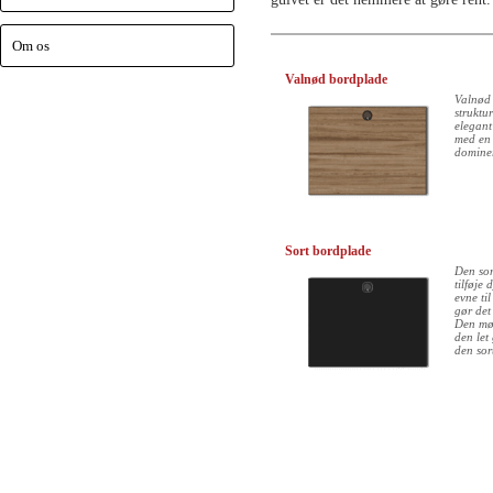
Om os
Valnød bordplade
Valnød 
struktu
elegant
med en 
dominer
Sort bordplade
Den sor
tilføje 
evne til
gør det
Den mør
den let
den sor