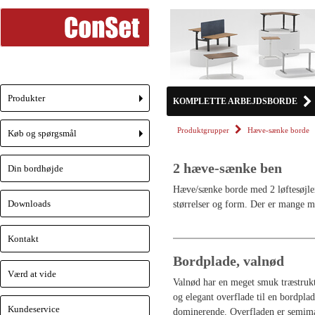
Produkter
KOMPLETTE ARBEJDSBORDE
+
Produktgrupper
Hæve-sænke borde
Køb og spørgsmål
+
2 hæve-sænke ben
Din bordhøjde
Hæve/sænke borde med 2 løftesøjler 
Downloads
størrelser og form. Der er mange mo
Kontakt
Bordplade, valnød
Værd at vide
Valnød har en meget smuk træstruktu
og elegant overflade til en bordpl
Kundeservice
dominerende. Overfladen er semima