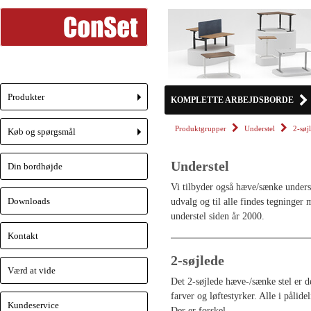
Produkter
KOMPLETTE ARBEJDSBORDE
+
Produktgrupper
Understel
2-søj
Køb og spørgsmål
+
Understel
Din bordhøjde
Vi tilbyder også hæve/sænke unders
Downloads
udvalg og til alle findes tegninger 
understel siden år 2000.
Kontakt
2-søjlede
Værd at vide
Det 2-søjlede hæve-/sænke stel er d
farver og løftestyrker. Alle i pålid
Kundeservice
Der er forskel.