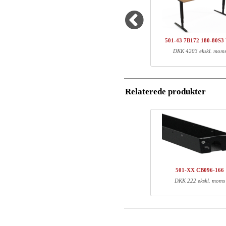
Antal
Varenr.
Navn/Firmanavn
1
501-43 7BXXX
1
SQ138890
501-43 7B172 180-80S3
Postnummer
DKK 4203 ekskl. mom
Total
Email
Komponent information
Relaterede produkter
Telefon
Varenr.
Læn
501-43 7BXXX
71
Kommentar
SQ138890
171
501-XX CB096-166
DKK 222 ekskl. moms