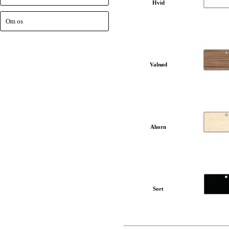
Hvid
Om os
Valnød
Ahorn
Sort