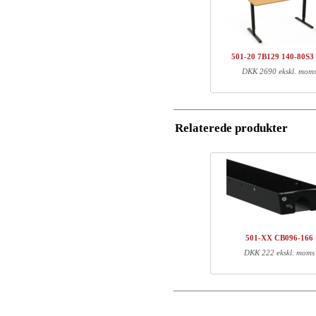
Antal
Varenr.
Navn/Firmanavn
1
501-20 7BXXX
1
SQ136480
501-20 7B129 140-80S3
Postnummer
DKK 2690 ekskl. mom
Total
Email
Komponent information
Relaterede produkter
Telefon
Varenr.
Læn
501-20 7BXXX
81
Kommentar
SQ136480
127
501-XX CB096-166
DKK 222 ekskl. moms