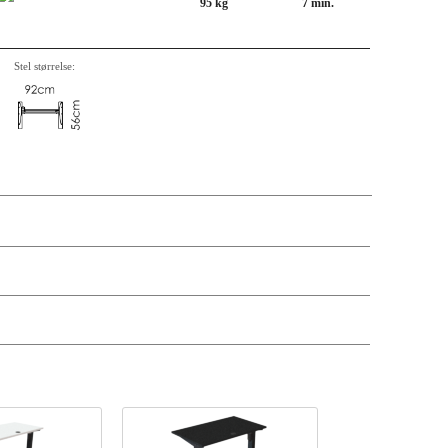
95 kg
7 min.
Stel størrelse:
krivelse, varenummer, vægt, kassemål og pris på de enkelte komponenter er
andre antal og leveringsdatoer kan søges via forhandler-login.