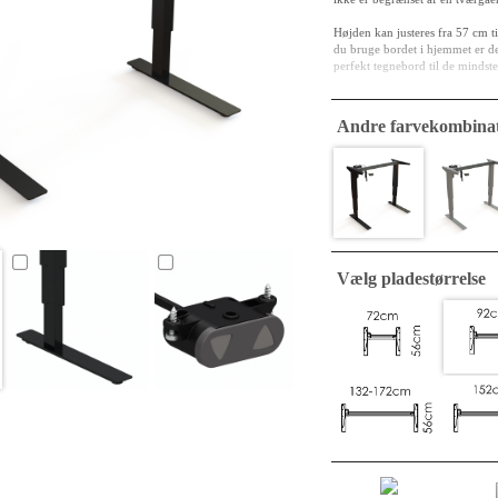
Højden kan justeres fra 57 cm ti
du bruge bordet i hjemmet er d
perfekt tegnebord til de mindste
Der er mulighed for at montere 
Andre farvekombinat
Bordet kan monteres med hjul og 
Vælg pladestørrelse