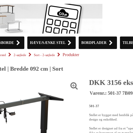
SBORDE
HÆVE/SÆNKE STEL
BORDPLADER
TILB
Produkter
rstel
2-søjlede
Sort - 2-søjlede
l | Bredde 092 cm | Sort
DKK 3156 eks
Varenr.: 501-37 7B09
501-37
Stellet er bygget med henblik p
design og enkelthed.
Stellet er designet ud fra et ”o
ikke er begrænset af en tværgåe