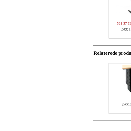
Antal
V
Navn/Firmanavn
1
5
1
S
501-37 7
Postnummer
DKK 37
Total
Email
Komponent inf
Relaterede produ
Telefon
Varenr.
501-37 7BXXX
Kommentar
SQ141480
DKK 2