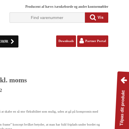
Producent af hæve-/sænkeborde og andre kontormøbler
Vis
EHØR
Downloads
Partner Portal
kl. moms
2
Tilpas dit produkt
å at skabe en så stor fleksibilitet som mulig, uden at gå på kompromis med
pen frame” koncept hvilket betyder, at man har fuld friplads under bordet og
nde stang.