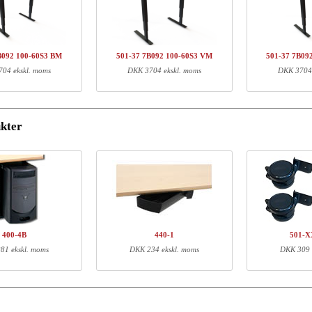
arenr.
Beskrivelse
Sty
01-37 7BXXX
Søjlesæt, Sort
Q141480
Traverssæt,92 cm
B092 100-60S3 BM
501-37 7B092 100-60S3 VM
501-37 7B09
04 ekskl. moms
DKK 3704 ekskl. moms
DKK 3704 
ormation
kter
Længde (cm)
Bredde (cm)
Højde (cm)
59
60
16
91
5
3
400-4B
440-1
501-
81 ekskl. moms
DKK 234 ekskl. moms
DKK 309 