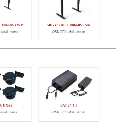
kpris
Pris
Status
DKK 2933,-
DKK 2933,-
DKK 223,-
DKK 223,-
2 100-60S3 WM
501-37 7B092 100-60S3 NM
ekskl. moms
DKK 3704 ekskl. moms
DKK 3156,-
Vægt (kg)
EAN
20,60
5704142147856
1,89
5704142141489
XX HXX2
BAT-24-1,7
ekskl. moms
DKK 1290 ekskl. moms