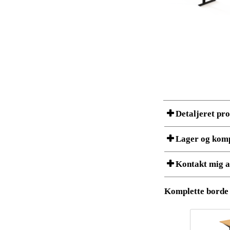
Detaljeret pr
Lager og kom
Et produkt kan bestå af f
Kontakt mig a
listet nedenfor. ConSet p
Lagerstatus er et øjebliks
Download 3D SAT 
Komplette borde
Varenr.:
Download højoplø
Jeg er/Vi er
Beskrivelse:
Stykliste og lag
Land