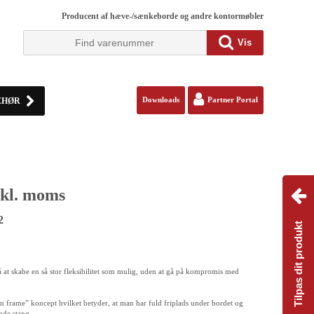
Producent af hæve-/sænkeborde og andre kontormøbler
Vis
EHØR
Downloads
Partner Portal
kl. moms
2
Tilpas dit produkt
å at skabe en så stor fleksibilitet som mulig, uden at gå på kompromis med
pen frame” koncept hvilket betyder, at man har fuld friplads under bordet og
nde stang.