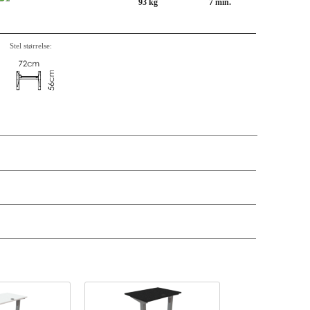
93 kg
7 min.
Stel størrelse:
krivelse, varenummer, vægt, kassemål og pris på de enkelte komponenter er
andre antal og leveringsdatoer kan søges via forhandler-login.