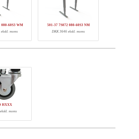
kpris
Pris
Status
DKK 2933,-
DKK 2933,-
DKK 201,-
DKK 201,-
2 080-60S3 WM
501-37 7S072 080-60S3 NM
ekskl. moms
DKK 3646 ekskl. moms
DKK 3134,-
Vægt (kg)
EAN
20,60
5704142147825
1,47
5704142143957
19 HXXX
ekskl. moms