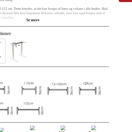
l 122 cm. Dette betyder, at det kan bruges af børn og voksne i alle højder. Skal
et dermed ikke kun begrænset til kontor arbejde, men kan også bruges som et
 i familien.
Se mere
plader helt ned til 60 cm i dybden.
ioner
batteri, hvilket giver fuld mobilitet.