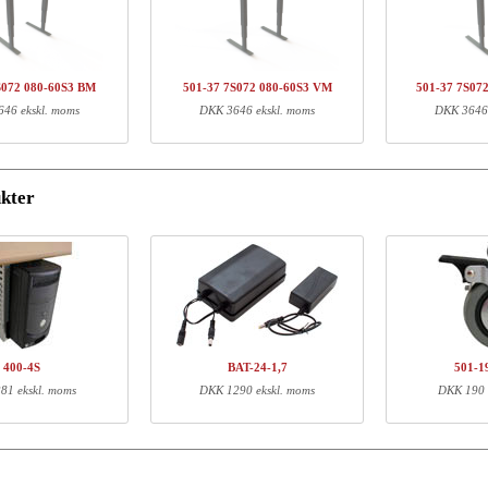
arenr.
Beskrivelse
Sty
01-37 7SXXX
Søjlesæt, Sølv
Q143950
Traverssæt,72 cm
S072 080-60S3 BM
501-37 7S072 080-60S3 VM
501-37 7S07
46 ekskl. moms
DKK 3646 ekskl. moms
DKK 3646 
ormation
kter
Længde (cm)
Bredde (cm)
Højde (cm)
59
60
16
71
5
3
400-4S
BAT-24-1,7
501-
81 ekskl. moms
DKK 1290 ekskl. moms
DKK 190 