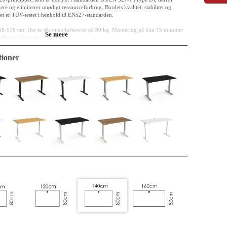
gere og eliminerer unødigt ressourceforbrug. Bordets kvalitet, stabilitet og
det er TÜV-testet i henhold til EN527-standarden.
 68-118 cm. Der er sikret en løfteevne på 80 kg. Montering på kun 15 minutter
Se mere
 alle kan få bordet klar til brug.
 din hverdag.
ioner
cm
 klassificeret E0
elamin, kabelgennemføring er inkluderet i bordpladen.
rundede
rlakeret stål RAL 9004 (sort)
8 cm
 helt analog: et betjeningspanel med to simple piletaster, og der er ingen
.
leoptimeret, intuitiv betjening og miljøbevidst konstruktion.
tor system fra ConSet leverer stabil drift og undgår elektronisk
t reducerer CO2e-aftrykket.