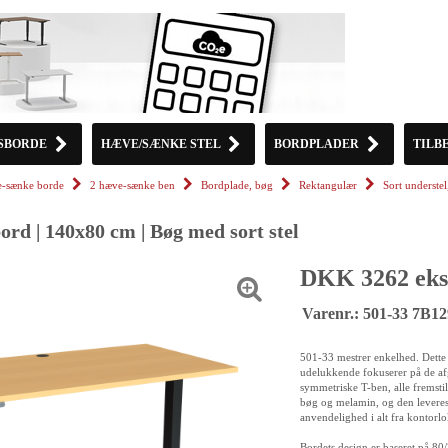
SBORDE
HÆVE/SÆNKE STEL
BORDPLADER
TILB
-sænke borde
2 hæve-sænke ben
Bordplade, bøg
Rektangulær
Sort underst
rd | 140x80 cm | Bøg med sort stel
DKK 3262 eks
Varenr.: 501-33 7B1
501-33 mestrer enkelhed. Dette 
udelukkende fokuserer på de af
symmetriske T-ben, alle fremstill
bøg og melamin, og den leveres 
anvendelighed i alt fra kontorlo
Bordets design er baseret på 80