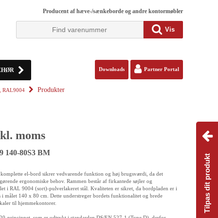
Producent af hæve-/sænkeborde og andre kontormøbler
Vis
EHØR
Downloads
Partner Portal
Produkter
el, RAL9004
kl. moms
29 140-80S3 BM
Tilpas dit produkt
komplette el-bord sikrer vedvarende funktion og høj brugsværdi, da det
gørende ergonomiske behov. Rammen består af firkantede søjler og
et i RAL 9004 (sort)-pulverlakeret stål. Kvaliteten er sikret, da bordpladen er i
i målet 140 x 80 cm. Dette understreger bordets funktionalitet og brede
kaler til hjemmekontorer.
/20-princippet, som er udtrykt i standarden DS/EN 527-1 (Type D), derfor