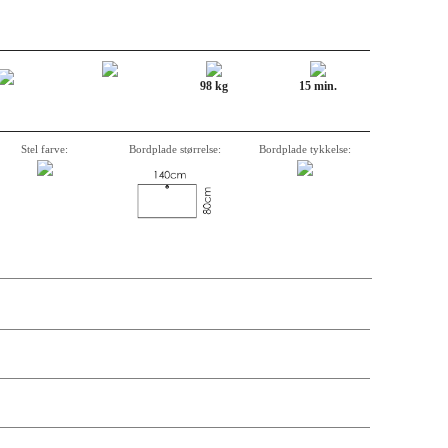
98 kg
15 min.
Stel farve:
Bordplade størrelse:
Bordplade tykkelse:
krivelse, varenummer, vægt, kassemål og pris på de enkelte komponenter er
andre antal og leveringsdatoer kan søges via forhandler-login.