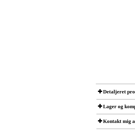
Detaljeret pr
Lager og kom
Et produkt kan bestå af f
Kontakt mig a
listet nedenfor. ConSet p
Lagerstatus er et øjebliks