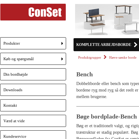
Produkter
KOMPLETTE ARBEJDSBORDE
+
Produktgrupper
Hæve-sænke borde
Køb og spørgsmål
+
Bench
Din bordhøjde
Dobbeltborde eller bench som typen
Downloads
bordene ryg mod ryg så det reelt e
mellem brugerne.
Kontakt
Bøge bordplade-Bench
Værd at vide
Bøg er et traditionelt valgt, og ri
træstruktur er stadig populært. Bø
Kundeservice
Bøgeoverfladen fra ConSet er semim