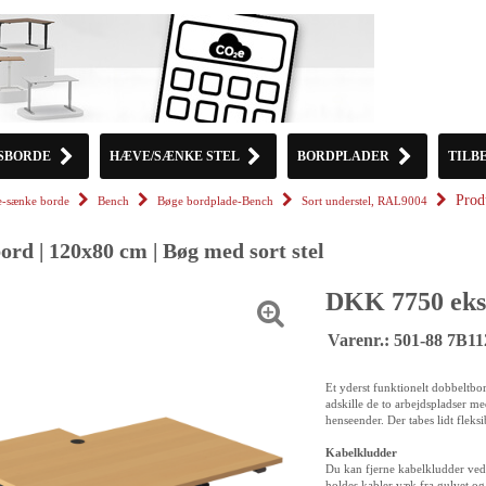
SBORDE
HÆVE/SÆNKE STEL
BORDPLADER
TILB
Prod
-sænke borde
Bench
Bøge bordplade-Bench
Sort understel, RAL9004
rd | 120x80 cm | Bøg med sort stel
DKK 7750 eks
Varenr.: 501-88 7B1
Et yderst funktionelt dobbeltbor
adskille de to arbejdspladser me
henseender. Der tabes lidt fleks
Kabelkludder
Du kan fjerne kabelkludder ved
holdes kabler væk fra gulvet og 