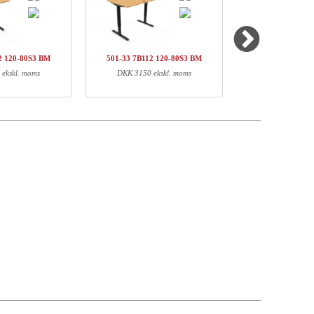
kpris
Pris
Status
DKK 6026,-
DKK 6026,-
2 120-80S3 BM
501-33 7B112 120-80S3 BM
501-37 7B112-073
DKK 249,-
DKK 498,-
ekskl. moms
DKK 3150 ekskl. moms
DKK 5879 eks
DKK 613,-
DKK 1226,-
DKK 7750,-
Vægt (kg)
EAN
37,00
5704142142394
2,30
5704142137697
17,00
5704142132913