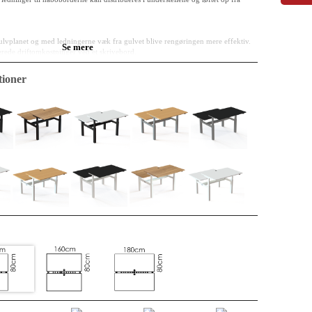
gulvplanet og med ledningerne væk fra gulvet blive rengøringen mere effektiv.
Se mere
erede driftomkostninger ved et skrivebord.
behør og er
ikke
inkluderet i et standardprodukt.
ioner
melamin) på både over og underside. Kanterne er af ABS og er 2mm tykke og
ndkernen af en 25mm MFC plade. Pladen er klassificeret som E0, det angiver
 og dets frigivelse. E0 er det laveste niveau, E1 er lovkrav for indendørs brug.
g fremtidens materiale. Der er fine genbrugsprocenter. Måske har materialet
 cyklus bliver det til noget i et køkken. Uanset er det lige nu en bordplade og
or slid, stød og væsker.
nemt og ukompliceret i eksisterende indretning. Kabelgennemføring indgår som
akket enkeltvis med forstærkninger i hjørnerne - så din plade kommer frem i hel