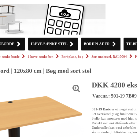
SBORDE
HÆVE/SÆNKE STEL
BORDPLADER
TILB
P
-sænke borde
1 hæve-sænke ben
Bordplade, bøg
Sort understel, RAL9004
rd | 120x80 cm | Bøg med sort stel
DKK 4280 eks
Varenr.: 501-19 7B0
501-19 Basic
er et meget stabil
i et overskueligt og funktionelt 
Stellet kan monteres med hjul, s
Perfekt som enkeltstående eller 
Understellet kan også anbefales t
såsom skoler, biblioteker og kur