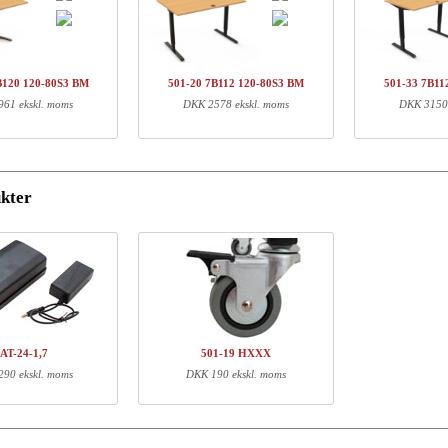
arenr.
Beskrivelse
Sty
01-X1 XBXXX
Søjle, Sort
B120 120-80S3 BM
501-20 7B112 120-80S3 BM
501-33 7B11
01-XX 7XPOWA
Power Box A
61 ekskl. moms
DKK 2578 ekskl. moms
DKK 3150 
01-19 XB095
Bensæt, Sort
20-80S3 BM
Bordplade | 120x80 cm | Bøg
kter
ormation
Længde (cm)
Bredde (cm)
Højde (cm)
70
18
16
22
11
9
97
66
7
AT-24-1,7
501-19 HXXX
127
87
4
90 ekskl. moms
DKK 190 ekskl. moms