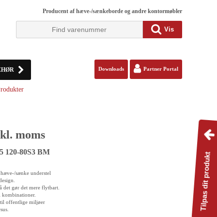
Producent af hæve-/sænkeborde og andre kontormøbler
Vis
EHØR
Downloads
Partner Portal
rodukter
kl. moms
95 120-80S3 BM
Tilpas dit produkt
t hæve-/sænke understel
design.
å det gør det mere flytbart.
i kombinationer.
il offentlige miljøer
sus.