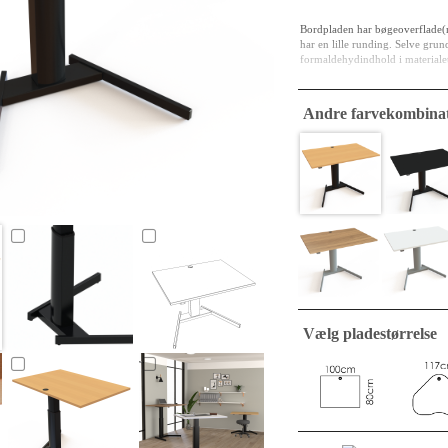
Bordpladen har bøgeoverflade(
har en lille runding. Selve gru
formaldehydindhold i materialet
MFC/Spåntræ er både fortidens o
været noget i en seng og i næste
Andre farvekombinat
det kan det være længe. Robust f
En firkantet bordplade indgår 
standard. Pladerne leveres indp
stand.
Vælg pladestørrelse