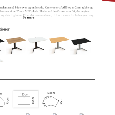
melamin) på både over og underside. Kanterne er af ABS og er 2mm tykke og
ndkernen af en 25mm MFC plade. Pladen er klassificeret som E0, det angiver
 og dets frigivelse. E0 er det laveste niveau, E1 er lovkrav for indendørs brug.
Se mere
g fremtidens materiale. Der er fine genbrugsprocenter. Måske har materialet
 cyklus bliver det til noget i et køkken. Uanset er det lige nu en bordplade og
ioner
or slid, stød og væsker.
nemt og ukompliceret i eksisterende indretning. Kabelgennemføring indgår som
akket enkeltvis med forstærkninger i hjørnerne - så din plade kommer frem i hel