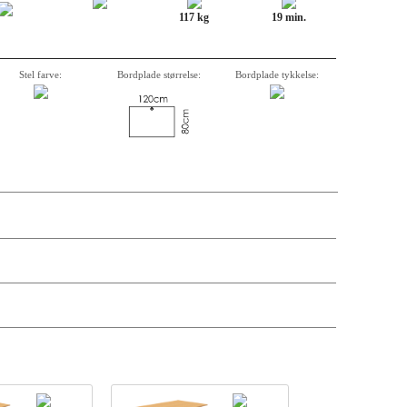
117 kg
19 min.
Stel farve:
Bordplade størrelse:
Bordplade tykkelse:
krivelse, varenummer, vægt, kassemål og pris på de enkelte komponenter er
andre antal og leveringsdatoer kan søges via forhandler-login.