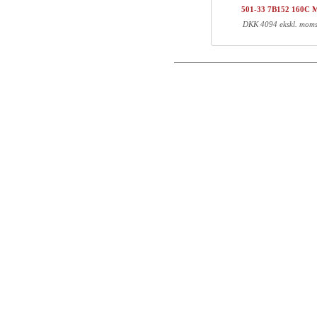
501-33 7B152 160C 
Total
Postnummer
DKK 4094 ekskl. mom
Komponent information
Email
Varenr.
Læn
Telefon
160C M
165
Kommentar