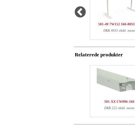
Antal
Varenr.
Navn/Firmanavn
1
501-49 7WXXX
1
SQ134460
501-49 7W152 160-80S
Postnummer
DKK 4631 ekskl. mom
Total
Email
Komponent information
Relaterede produkter
Telefon
Varenr.
Læn
501-49 7WXXX
71
Kommentar
SQ134460
151
501-XX CW096-166
DKK 222 ekskl. moms