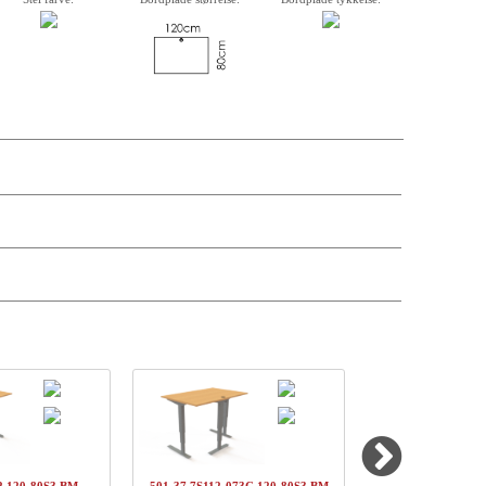
krivelse, varenummer, vægt, kassemål og pris på de enkelte komponenter er
andre antal og leveringsdatoer kan søges via forhandler-login.
kpris
Pris
Status
DKK 2882,-
DKK 2882,-