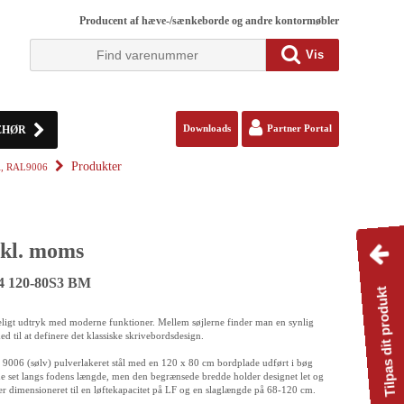
Producent af hæve-/sænkeborde og andre kontormøbler
Vis
EHØR
Downloads
Partner Portal
Produkter
el, RAL9006
kl. moms
84 120-80S3 BM
Tilpas dit produkt
igt udtryk med moderne funktioner. Mellem søjlerne finder man en synlig
ed til at definere det klassiske skrivebordsdesign.
 9006 (sølv) pulverlakeret stål med en 120 x 80 cm bordplade udført i bøg
e set langs fodens længde, men den begrænsede bredde holder designet let og
 er dimensioneret til en løftekapacitet på LF og en slaglængde på 68-120 cm.