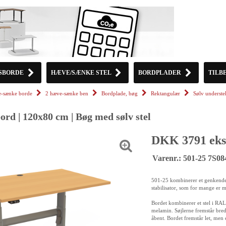
SBORDE
HÆVE/SÆNKE STEL
BORDPLADER
TILB
-sænke borde
2 hæve-sænke ben
Bordplade, bøg
Rektangulær
Sølv underst
rd | 120x80 cm | Bøg med sølv stel
DKK 3791 eks
Varenr.: 501-25 7S0
501-25 kombinerer et genkendel
stabilisator, som for mange er m
Bordet kombinerer et stel i RAL
melamin. Søjlerne fremstår bred
åbent. Bordet fremstår let, men