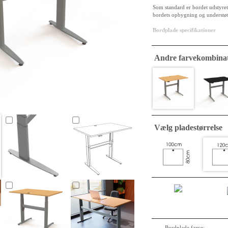
Som standard er bordet udstyre
bordets opbygning og understøtt
Bordplade specifikationer
Dimension : 120 x 80 
Pladekerne: 25 mm MFC,
Andre farvekombinat
Overfladefinish: bøg m
Kanter: 2 mm ABS, af
Stel specifikationer
Materiale/finish: Pulve
Højdejustering: 68-12
Løfteevne:120 kg
Betjening: Produktet ha
Unikke Fordele: Klassis
Vælg pladestørrelse
Motor: Simpel genialit
synkronisering holder
Bordplade farve: