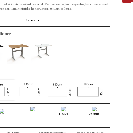
t med et tohåndsbetjeningspanel. Den valgte betjeningsløsning harmonerer med
er den karakteristiske konstruktion mellem søjlerne.
Se mere
cm
 klassificeret E0
ioner
elamin, kabelgennemføringen er inkluderet i standardbordplader.
rundede
rlakeret stål RAL 9006 (sølv)
0 cm
r to-håndsaktivering for garanteret sikkerhed under drift.
k kontordesign, tværgående stabilisator og høj løfteevne
et ligger i ConSets pålidelige 1-motor design, hvor den mekaniske
 CO2e nede.
116 kg
25 min.
Stel farve:
Bordplade størrelse:
Bordplade tykkelse: