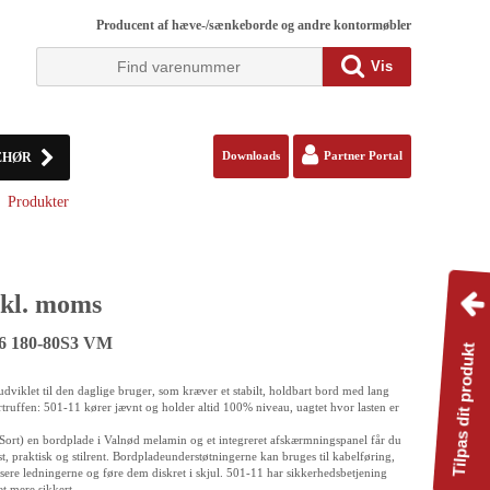
Producent af hæve-/sænkeborde og andre kontormøbler
Vis
EHØR
Downloads
Partner Portal
Produkter
kl. moms
56 180-80S3 VM
Tilpas dit produkt
dviklet til den daglige bruger, som kræver et stabilt, holdbart bord med lang
ertruffen: 501-11 kører jævnt og holder altid 100% niveau, uagtet hvor lasten er
Sort) en bordplade i Valnød melamin og et integreret afskærmningspanel får du
t, praktisk og stilrent. Bordpladeunderstøtningerne kan bruges til kabelføring,
isere ledningerne og føre dem diskret i skjul. 501-11 har sikkerhedsbetjening
t mere sikkert.