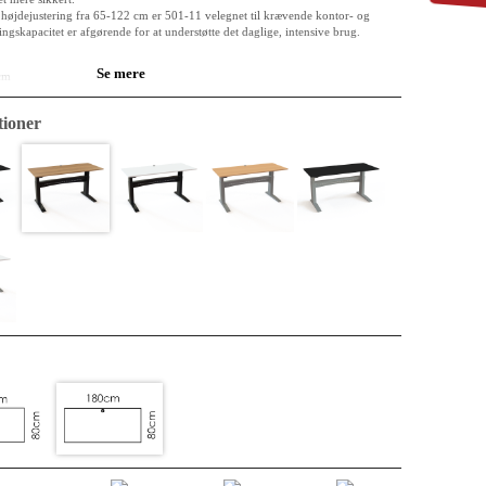
højdejustering fra 65-122 cm er 501-11 velegnet til krævende kontor- og
ngskapacitet er afgørende for at understøtte det daglige, intensive brug.
Se mere
cm
 klassificeret E0
ød melamin
ioner
rundede
rlakeret stål RAL 9004 (Sort)
2 cm
ning, der væsentligt forbedrer brugerens sikkerhed.
 afskærmningspanel, kabelføring, kabelgennemføring
e og driftssikre 1-motor motorløsning