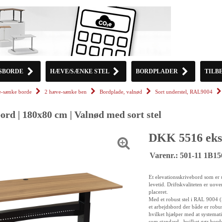
SBORDE
HÆVE/SÆNKE STEL
BORDPLADER
TILB
-sænke borde
2 hæve-sænke ben
Bordplade, valnød
Sort understel, RAL9004
rd | 180x80 cm | Valnød med sort stel
DKK 5516 eks
Varenr.: 501-11 1B1
Et elevationsskrivebord som er u
levetid. Driftskvaliteten er uov
placeret.
Med et robust stel i RAL 9004 (
et arbejdsbord der både er robus
hvilket hjælper med at systemat
som standard,, hvilket gør borde