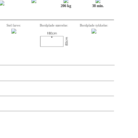
206 kg
38 min.
Stel farve:
Bordplade størrelse:
Bordplade tykkelse:
krivelse, varenummer, vægt, kassemål og pris på de enkelte komponenter er
andre antal og leveringsdatoer kan søges via forhandler-login.