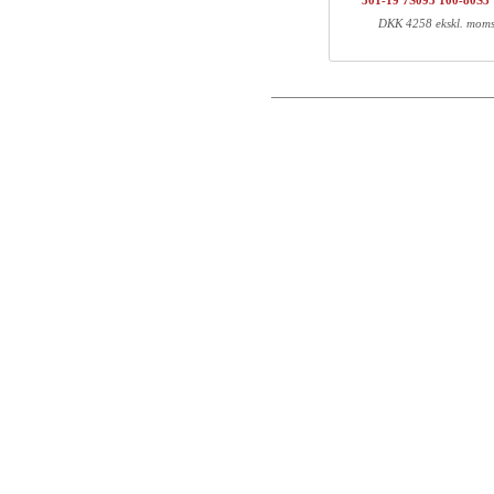
501-19 7S095 100-80S3
1
501-2X XS084
DKK 4258 ekskl. mom
Postnummer
1
100-80S3 VM
Total
Email
Komponent information
Telefon
Varenr.
Læn
Kommentar
501-25 7SXXX
71
501-2X XS084
78
100-80S3 VM
107