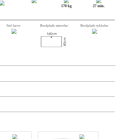
170 kg
27 min.
Stel farve:
Bordplade størrelse:
Bordplade tykkelse:
krivelse, varenummer, vægt, kassemål og pris på de enkelte komponenter er
andre antal og leveringsdatoer kan søges via forhandler-login.