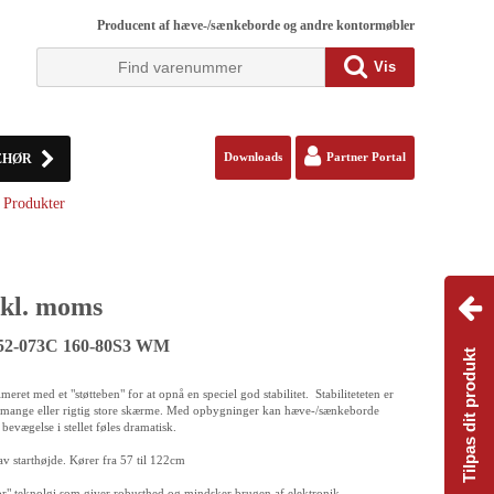
Producent af hæve-/sænkeborde og andre kontormøbler
Vis
EHØR
Downloads
Partner Portal
Produkter
kl. moms
152-073C 160-80S3 WM
Tilpas dit produkt
eret med et "støtteben" for at opnå en speciel god stabilitet. Stabiliteteten er
 mange eller rigtig store skærme. Med opbygninger kan hæve-/sænkeborde
bevægelse i stellet føles dramatisk.
lav starthøjde. Kører fra 57 til 122cm
r" teknolgi som giver robusthed og mindsker brugen af elektronik.