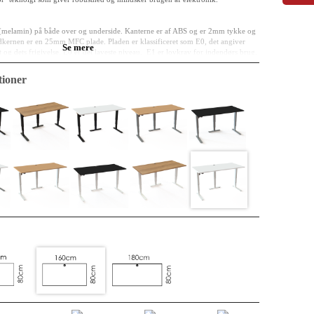
(melamin) på både over og underside. Kanterne er af ABS og er 2mm tykke og
undkernen er en 25mm MFC plade.
Pladen er klassificeret som E0, det angiver
Se mere
 og dets frigivelse. E0 er det laveste niveau, E1 er lovkrav for indendørs brug.
g fremtidens materiale. Der er fine genbrugsprocenter. Måske har materialet
ioner
 cyklus bliver det til noget i et køkken. Uanset er det lige nu en bordplade og
or slid, stød og væsker.
nemt og ukompliceret i eksisterende indretning. Kabelgennemføring indgår som
akket enkeltvis med forstærkninger i hjørnerne - så din plade kommer frem i hel