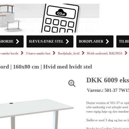
SBORDE
HÆVE/SÆNKE STEL
BORDPLADER
TILB
-sænke borde
3 hæve-sænke ben
Bordplade, hvid
Hvidt understel, RAL9016
rd | 160x80 cm | Hvid med hvidt stel
DKK 6009 eks
Varenr.: 501-37 7W
Denne version af 501-37 er optim
ofte nødendig ved arbejde med
være rigtig høje og den mindste 
Stellet er med 3 slag og har en 
Bordet har ConSets "single moto