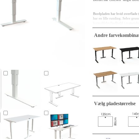
Bordpladen har hvid overflade 
har en lille runding. Selve gr
formaldehydindhold i materialet
MFC/Spåntræ er både fortidens o
Andre farvekombinat
været noget i en seng og i næste
det kan det være længe. Robust f
En firkantet bordplade indgår 
standard. Pladerne leveres indp
stand.
Vælg pladestørrelse