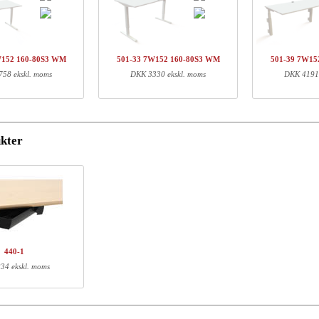
arenr.
Beskrivelse
Sty
01-37 7WXXX
Søjlesæt, Hvid
W152 160-80S3 WM
501-33 7W152 160-80S3 WM
501-39 7W15
01-37 XWXXXA
3.bens, søjlesæt, hvid
58 ekskl. moms
DKK 3330 ekskl. moms
DKK 4191 
Q160900
Traverssæt, 3-Ben, B152-D073C, neutral
60-80S3 WM
Bordplade | 160x80 cm | Hvid
kter
ormation
Længde (cm)
Bredde (cm)
Højde (cm)
59
60
16
59
60
16
155
16
9
440-1
167
87
4
34 ekskl. moms