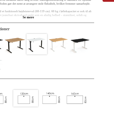
foden gør det nemt at arrangere stole fleksibelt, hvilket fremmer samarbejde.
t funktionelt højdeinterval (68-119 cm). 60 kg i løftekapacitet er nok til alt
 justerbart skrivebord tænkt som en alsidig helhed – strømlinet, solidt og
Se mere
ioner
cm
 klassificeret E0
melamin
rundede
rlakeret stål RAL 9004 (sort)
9 cm
r direkte og enkel med to taster, hvilket passer perfekt til det rene design.
imeret, central stabilitet, alsidig brug
tor system fra ConSet leverer stabil drift og undgår elektronisk
t reducerer CO2e-aftrykket.