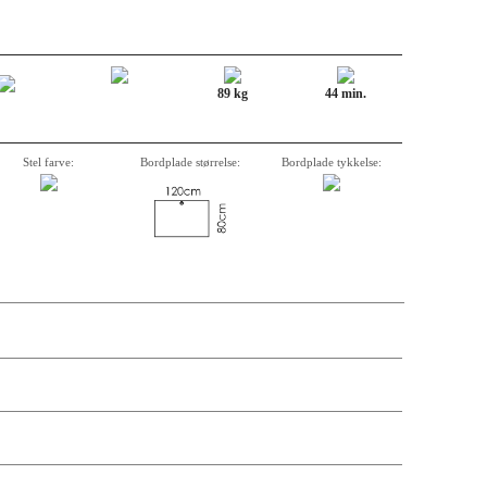
89 kg
44 min.
Stel farve:
Bordplade størrelse:
Bordplade tykkelse:
krivelse, varenummer, vægt, kassemål og pris på de enkelte komponenter er
andre antal og leveringsdatoer kan søges via forhandler-login.