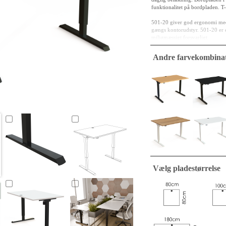
funktionalitet på bordpladen. T-
501-20 giver god ergonomi med e
gængs kontorudstyr. 501-20 er et
miljømæssigt forsvarligt.
Bordplade specifikationer
Andre farvekombinat
Dimension: 120 x 80 
Pladekerne: 25 mm MFC,
Overfladefinish: hvid 
Kanter: 2 mm ABS, af
Stel specifikationer
Materiale/finish: Pulve
Højdejustering: 68-11
Løfteevne: 60 kg
Betjening: Betjeningen e
Unikke Fordele: CO2-opt
Motor: Det robuste 1-mo
synkronisering, hvilke
Vælg pladestørrelse