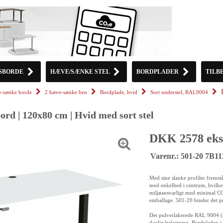
SBORDE
HÆVE/SÆNKE STEL
BORDPLADER
TILB
-sænke borde
2 hæve-sænke ben
Bordplade, hvid
Sort understel, RAL9004
rd | 120x80 cm | Hvid med sort stel
DKK 2578 eks
Varenr.: 501-20 7B1
Med sine slanke profiler fremst
med enkelhed i centrum, hvilket 
miljøansvarligt med minimal CO2
emballage. 501-20 binder det pr
Det pulverlakerede RAL 9004 (sor
daglig belastning. Bordpladen i