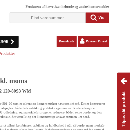
Producent af hæve-/sænkeborde og andre kontormøbler
Vis
EHØR
Downloads
Partner Portal
Produkter
kl. moms
12 120-80S3 WM
Tilpas dit produkt
år 501-20 som et stilrent og kompromisløst hævesænkebord. Det er konstrueret
afspejles i både dets æstetik og praktiske egenskaber. Bordets design er
-udledning, og materialeforbruget er reduceret både i selve bordet og dets
aktiske, det visuelle og det klimamæssige ansvar sammen i et bord.
t) stålstel kombinerer stabilitet og holdbarhed i stål, så bordet nemt modstår
 hvid melamin sikrer lang levetid. Kabelgennemføring er standard for optimal