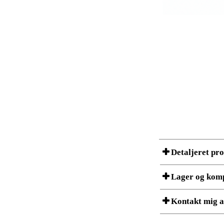
Detaljeret pr
Lager og kom
Et produkt kan bestå af f
Kontakt mig a
listet nedenfor. ConSet p
Lagerstatus er et øjebliks