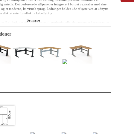
ig æstetik. Det perforerede stålpanel er integreret i bordet og skaber med sine
og et moderne, let visuelt sprog. Ledninger holdes ude af syne ved at udnytte
 diskret rute for effektiv kabelføring.
Se mere
ne (125 kg), der gør det velegnet til professionelle, der anvender flere skærme
en funktionelle højdejustering (65-122 cm) sikrer, at bordet er fuldt ud
er udstyret med et betjeningspanel, som styrker sikkerheden ved at kræve, at
ioner
de for at justere højden. Det gør 501-11 til et fleksibelt og pålideligt
nktionelt, og kvaliteten er i top.
0 cm
 klassificeret E0
melamin, bordplader leveres med indbygget kabelgennemføring.
rundede
rlakeret stål RAL 9004 (sort)
2 cm
 indbygget to-håndsbetjening for maksimal personsikkerhed.
obbeltkontrol, diskret kabelføring, integreret paneldesign.
et kendetegner ConSets pålidelige 1-motor design, hvor den mekaniske
bidrager til at sikre en uovertruffen robusthed i dagligdagen.