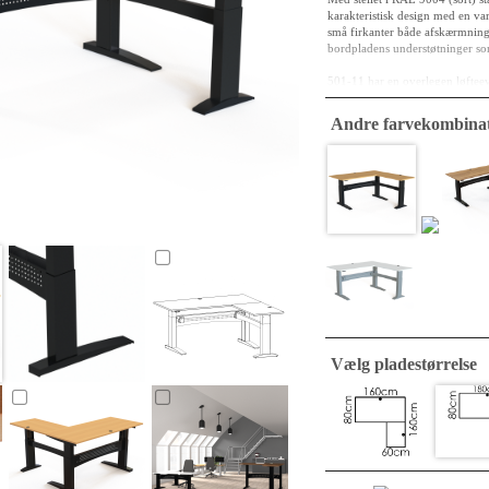
karakteristisk design med en var
små firkanter både afskærmning 
bordpladens understøtninger som
501-11 har en overlegen løfteev
og andet tungt kontorinventar. D
ergonomisk tilpasseligt. Bordet 
Andre farvekombinat
brugeren holder de to knapper in
arbejdsredskab, da designet er fu
Bordplade specifikationer
Dimension : 180 x 18
Pladekerne: 25 mm MFC,
Overfladefinish: bøg 
Kanter: 2 mm ABS, af
Stel specifikationer
Materiale/finish: Pulve
Højdejustering: 65-12
Løfteevne:125 kg
Vælg pladestørrelse
Betjening: Leveres med
Unikke Fordele: Aktiv d
Motor: Simpel genialit
synkronisering direkte 