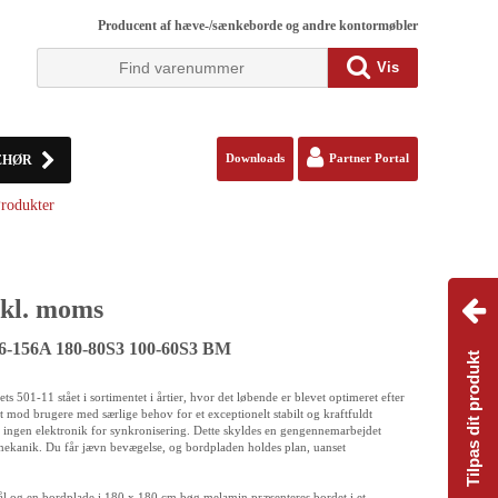
Producent af hæve-/sænkeborde og andre kontormøbler
Vis
EHØR
Downloads
Partner Portal
rodukter
kl. moms
56-156A 180-80S3 100-60S3 BM
Tilpas dit produkt
s 501-11 stået i sortimentet i årtier, hvor det løbende er blevet optimeret efter
et mod brugere med særlige behov for et exceptionelt stabilt og kraftfuldt
 ingen elektronik for synkronisering. Dette skyldes en gengennemarbejdet
mekanik. Du får jævn bevægelse, og bordpladen holdes plan, uanset
tål og en bordplade i 180 x 180 cm bøg melamin præsenteres bordet i et