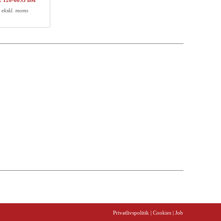
2 120-60S3 BM
DKK 483,-
DKK 483,-
ekskl. moms
DKK 705,-
DKK 705,-
DKK 579,-
DKK 579,-
DKK 4028,-
Vægt (kg)
EAN
13,00
5704142139516
0,70
5704142108666
6,00
5704142148389
13,00
5704142132852
Privatlivspolitik
| Cookies
| Job