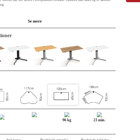
rug.
Se mere
melamin) på både over og underside. Kanterne er af ABS og er 2mm tykke og
ndkernen af en 25mm MFC plade. Pladen er klassificeret som E0, det angiver
ioner
 og dets frigivelse. E0 er det laveste niveau, E1 er lovkrav for indendørs brug.
g fremtidens materiale. Der er fine genbrugsprocenter. Måske har materialet
 cyklus bliver det til noget i et køkken. Uanset er det lige nu en bordplade og
or slid, stød og væsker.
nemt og ukompliceret i eksisterende indretning. Kabelgennemføring indgår som
akket enkeltvis med forstærkninger i hjørnerne - så din plade kommer frem i hel
96 kg
23 min.
Stel farve:
Bordplade størrelse:
Bordplade tykkelse: