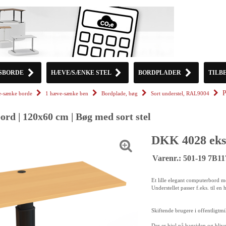
SBORDE
HÆVE/SÆNKE STEL
BORDPLADER
TILB
P
-sænke borde
1 hæve-sænke ben
Bordplade, bøg
Sort understel, RAL9004
rd | 120x60 cm | Bøg med sort stel
DKK 4028 eks
Varenr.: 501-19 7B1
Et lille elegant computerbord me
Understellet passer f.eks. til e
Skiftende brugere i offentligtmi
Der er hjul på bagsiden og blive