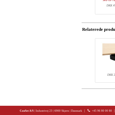
501-19 7
1
5
DKK 49
Postnummer
1
5
1
1
Email
Total
Relaterede produ
Telefon
Komponent inf
Kommentar
Varenr.
501-X1 XBXXX
501-XX 7XPOWA
501-19 XB117
120-60S3 BM
DKK 2
|
|
ConSet A/S
| Industrivej 23 | 6900 Skjern | Danmark
+45 96 80 00 80