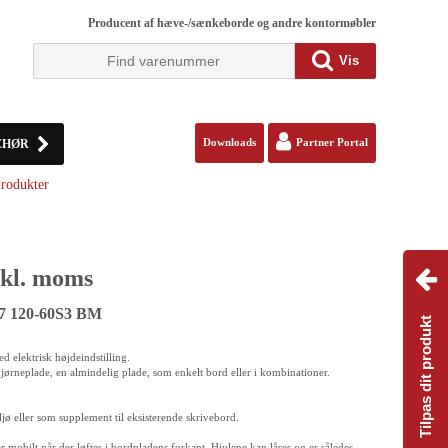
Producent af hæve-/sænkeborde og andre kontormøbler
Vis
EHØR
Downloads
Partner Portal
rodukter
kl. moms
17 120-60S3 BM
Tilpas dit produkt
d elektrisk højdeindstilling.
n hjørneplade, en almindelig plade, som enkelt bord eller i kombinationer.
ljø eller som supplement til eksisterende skrivebord.
r mobilt når der løftes i bordpladens forkant. Hjulene kan låses og er således