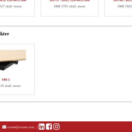
B120 120-60S3 BM
501-37 7B112 120-60S3 BM
501-88 7B11
01-XX 7XPOWA
Power Box A
27 ekskl. moms
DKK 3761 ekskl. moms
DKK 7682 
01-19 XB117
Bensæt, Sort
20-60S3 BM
Bordplade | 120x60 cm | Bøg
kter
ormation
Længde (cm)
Bredde (cm)
Højde (cm)
70
18
16
22
11
9
72
20
13
440-1
127
67
4
34 ekskl. moms
|
conset@conset.com