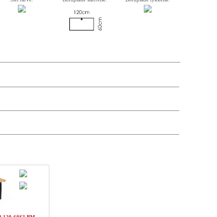
krivelse, varenummer, vægt, kassemål og pris på de enkelte komponenter er
andre antal og leveringsdatoer kan søges via forhandler-login.
kpris
Pris
Status
DKK 2261,-
DKK 2261,-