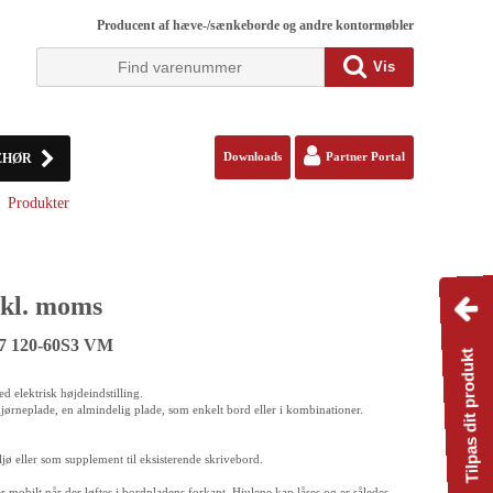
Producent af hæve-/sænkeborde og andre kontormøbler
Vis
EHØR
Downloads
Partner Portal
Produkter
kl. moms
17 120-60S3 VM
Tilpas dit produkt
d elektrisk højdeindstilling.
n hjørneplade, en almindelig plade, som enkelt bord eller i kombinationer.
ljø eller som supplement til eksisterende skrivebord.
r mobilt når der løftes i bordpladens forkant. Hjulene kan låses og er således