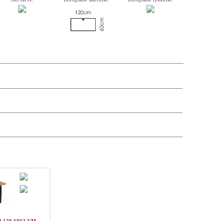
krivelse, varenummer, vægt, kassemål og pris på de enkelte komponenter er
andre antal og leveringsdatoer kan søges via forhandler-login.
kpris
Pris
Status
DKK 2261,-
DKK 2261,-