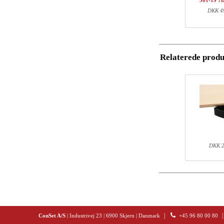
501-19 7
1
5
DKK 49
Postnummer
1
5
1
1
Email
Total
Relaterede produ
Telefon
Komponent inf
Kommentar
Varenr.
501-X1 XBXXX
501-XX 7XPOWA
501-19 XB117
120-60S3 VM
DKK 2
|
|
ConSet A/S
| Industrivej 23 | 6900 Skjern | Danmark
+45 96 80 00 80