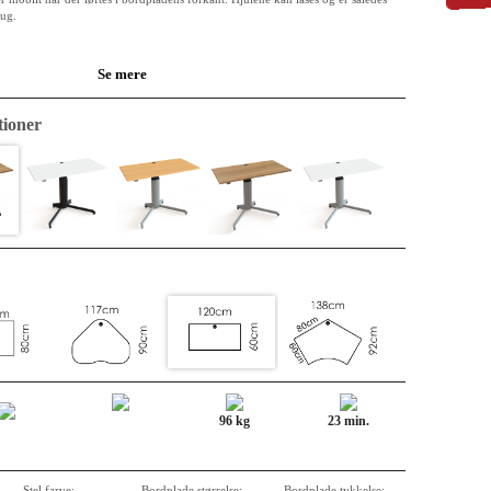
rug.
Se mere
e (melamin) på både over og underside. Kanterne er af ABS og er 2mm tykke
grundkernen er en 25mm MFC plade. Pladen er klassificeret som E0, det angiver
ioner
og dets frigivelse. E0 er det laveste niveau, E1 er lovkrav til indendørs brug.
g fremtidens materiale. Der er fine genbrugsprocenter. Måske har materialet
 cyklus bliver det til noget i et køkken. Uanset er det lige nu en bordplade og
or slid, stød og væsker.
nemt og ukompliceret i eksisterende indretning. Kabelgennemføring indgår som
akket enkeltvis med forstærkninger i hjørnerne - så din plade kommer frem i hel
96 kg
23 min.
Stel farve:
Bordplade størrelse:
Bordplade tykkelse: