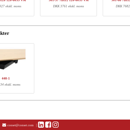
B120 120-60S3 VM
501-37 7B112 120-60S3 VM
501-88 7B11
01-XX 7XPOWA
Power Box A
27 ekskl. moms
DKK 3761 ekskl. moms
DKK 7682 
01-19 XB117
Bensæt, Sort
20-60S3 VM
Bordplade | 120x60 cm | Valnød
kter
ormation
Længde (cm)
Bredde (cm)
Højde (cm)
70
18
16
22
11
9
72
20
13
440-1
127
67
4
34 ekskl. moms
|
conset@conset.com