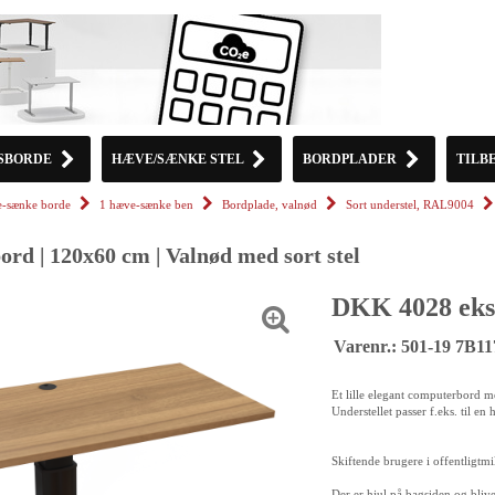
SBORDE
HÆVE/SÆNKE STEL
BORDPLADER
TILB
-sænke borde
1 hæve-sænke ben
Bordplade, valnød
Sort understel, RAL9004
rd | 120x60 cm | Valnød med sort stel
DKK 4028 eks
Varenr.: 501-19 7B1
Et lille elegant computerbord me
Understellet passer f.eks. til e
Skiftende brugere i offentligtmi
Der er hjul på bagsiden og blive