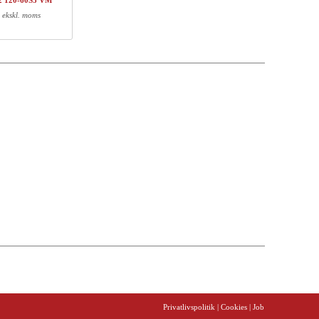
2 120-60S3 VM
DKK 483,-
DKK 483,-
ekskl. moms
DKK 705,-
DKK 705,-
DKK 579,-
DKK 579,-
DKK 4028,-
Vægt (kg)
EAN
13,00
5704142139516
0,70
5704142108666
6,00
5704142148389
13,00
5704142149775
Privatlivspolitik
| Cookies
| Job