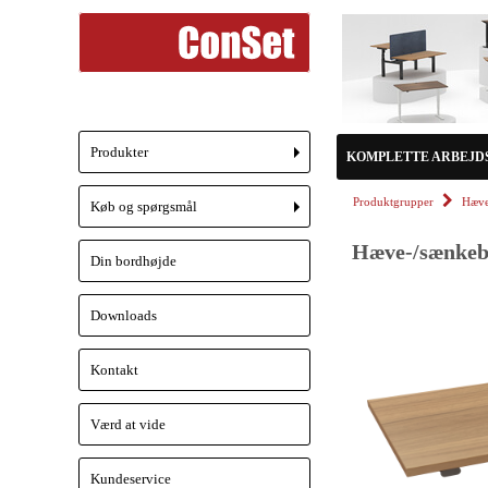
Produkter
KOMPLETTE ARBEJD
+
Produktgrupper
Hæve
Køb og spørgsmål
+
Hæve-/sænkebo
Din bordhøjde
Downloads
Kontakt
Værd at vide
Kundeservice