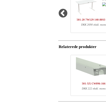
Land
Antal
Varenr.
Navn/Firmanavn
1
501-43 7WXXX
501-20 7W129 140-80S
1
SQ136480
DKK 2690 ekskl. mom
Postnummer
1
140-80S3 WM
Total
Email
Relaterede produkter
Komponent information
Telefon
Varenr.
Læn
Kommentar
501-43 7WXXX
71
SQ136480
127
140-80S3 WM
147
501-XX CW096-166
DKK 222 ekskl. moms