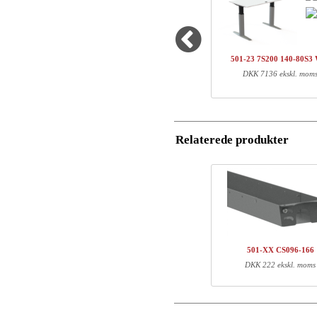
Land
Antal
Varenr.
Navn/Firmanavn
1
501-43 7SXXX
501-23 7S200 140-80S
1
SQ136480
DKK 7136 ekskl. mom
Postnummer
1
140-80S3 WM
Total
Email
Relaterede produkter
Komponent information
Telefon
Varenr.
Læn
Kommentar
501-43 7SXXX
71
SQ136480
127
140-80S3 WM
147
501-XX CS096-166
DKK 222 ekskl. moms