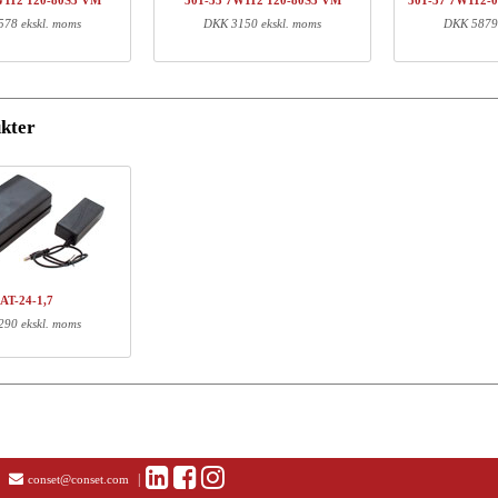
W112 120-80S3 VM
501-33 7W112 120-80S3 VM
501-37 7W112-
01-96 XWXXX
Montagesæt for 501-96, RAL 9016, Hvid
78 ekskl. moms
DKK 3150 ekskl. moms
DKK 5879 
01-XX 7XPOWA
Power Box A
F750 HXXX
Castorset, LF750
Q137690
Traverssæt,112 cm
kter
20-80S3 VM
Bordplade | 120x80 cm | Valnød
01-XX CW096-166
Universel kabelbakke, hvid
ormation
AT-24-1,7
Længde (cm)
Bredde (cm)
Højde (cm)
90 ekskl. moms
77
19
17
59
21
12
22
11
9
24
24
8
111
5
3
127
87
4
88
8
15
|
conset@conset.com