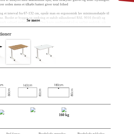
r orden mens et tilkøbt batteri giver total frihed
 og et interval fra 67-132 cm, opnår man en ergonomisk lav minimumshøjde til
ene. Bordet er bygget op omkring et stabilt stålunderstel RAL 9016 (hvid) og
Se mere
stærk valnød melamin-plade. Den korte samlingstid på er særligt praktisk, når
til nest-brug. For virksomheder med fokus på agile arbejdsrum og projektzoner,
tisk valg.
ioner
cm
 klassificeret E0
ød melamin, bordpladen har kabelgennemføring.
rundede
rlakeret stål RAL 9016 (hvid)
2 cm
med to piletaster er direkte og logisk – præcis som et praktisk bord skal være.
arbejdsflade (for plads), sund arbejdsstilling, trådløs mobilitet (med tilvalg).
ige 1-motor system, testet til professionel brug
160 kg
Stel farve:
Bordplade størrelse:
Bordplade tykkelse: