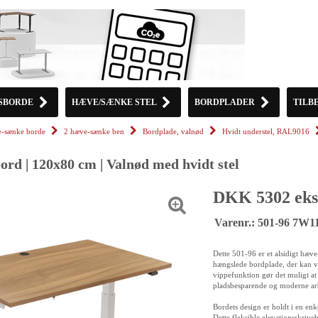
SBORDE
HÆVE/SÆNKE STEL
BORDPLADER
TILB
-sænke borde
2 hæve-sænke ben
Bordplade, valnød
Hvidt understel, RAL9016
rd | 120x80 cm | Valnød med hvidt stel
DKK 5302 eks
Varenr.: 501-96 7W1
Dette 501-96 er et alsidigt hæv
hængslede bordplade, der kan v
vippefunktion gør det muligt at 
pladsbesparende og moderne arbe
Bordets design er holdt i en enke
Dette fleksible elevationsskriv