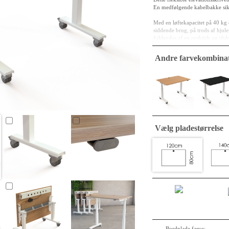
En medfølgende kabelbakke sikre
Med en løftekapacitet på 40 kg
siddende brug, på trods af hjul
fuldendes af en praktisk og slid
der skal opstilles mange borde 
er 501-96 et både logisk og prak
Andre farvekombinat
Bordplade specifikationer
Dimension : 120 x 80 
Pladekerne: 25 mm MFC,
Overfladefinish: valn
Kanter: 2 mm ABS, af
Stel specifikationer
Vælg pladestørrelse
Materiale/finish: Pulve
Højdejustering: 67-13
Løfteevne:40 kg
Betjening: Betjeningen 
Unikke Fordele: Vippbar 
Motor: ConSet’s pålidel
Bordplade farve: