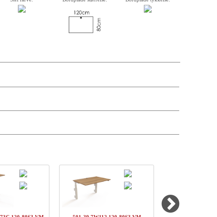
krivelse, varenummer, vægt, kassemål og pris på de enkelte komponenter er
andre antal og leveringsdatoer kan søges via forhandler-login.
kpris
Pris
Status
DKK 2204,-
DKK 2204,-