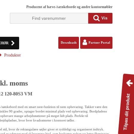
Producent af hæve-/sænkeborde og andre kontormøbler
Vis
EHØR
Downloads
Partner Portal
Produkter
kl. moms
12 120-80S3 VM
Tilpas dit produkt
e-/sænkebord med en smart nest-funktion til nem opbevaring. Takket være den
inkles 90 grader, optager bordet minimal plads ved opbevaring. Bordpladens
opbevare mange arbejdsstationer på meget lidt plads. Perfekt til
jdspladser, hvor hver kvadratmeter i kontoret tæller.
l stil, hvor de rektangulære søjler giver et ryddeligt og organiseret indtryk.
ebord er udstyret med skånsomme hjul, som beskytter gulvet og letter flytningen.