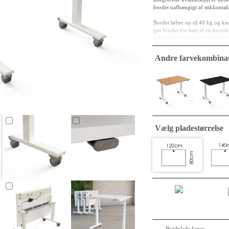
bordet uafhængigt af stikkontak
Bordet løfter op til 40 kg og k
gør bordet for højt til en korre
solide hvid melamin-bordplade, d
yderst praktisk, når flere borde
desking og adaptive kontorforma
Andre farvekombinat
Bordplade specifikationer
Dimension : 120 x 80 
Pladekerne: 25 mm MFC,
Overfladefinish: hvid 
Kanter: 2 mm ABS, af
Stel specifikationer
Vælg pladestørrelse
Materiale/finish: Pulve
Højdejustering: 67-13
Løfteevne:40 kg
Betjening: Styringen er 
Unikke Fordele: Quick-
Motor: ConSet’s stabi
Bordplade farve: