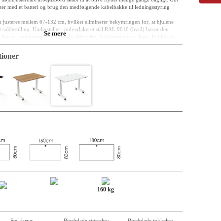
ter med et batteri og brug den medfølgende kabelbakke til ledningsstyring
an justeres mellem 67-132 cm, hvilket eliminerer bekymringen for, at hjulene
kt siddestilling. Understellet i pulverlakeret stål RAL 9016 (hvid) bærer den
Se mere
er er kendetegnet ved sin høje slidstyrke. Samlingstiden er kun , hvilket er
 skal anvendes i nest-formation. 501-96 er den ideelle løsning til moderne hot
tioner, hvor funktionalitet er i fokus.
ioner
cm
 klassificeret E0
melamin, der er som standard monteret kabelgennemføring.
rundede
rlakeret stål RAL 9016 (hvid)
2 cm
helt enkel: Et panel med to klassiske piletaster, der er lette at bruge.
fold system, ergonomisk hæve-sænke, let at rulle væk.
le 1-motor mekanisme med dokumenteret driftssikkerhed
160 kg
Stel farve:
Bordplade størrelse:
Bordplade tykkelse: