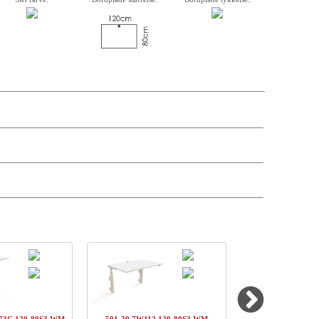
krivelse, varenummer, vægt, kassemål og pris på de enkelte komponenter er
andre antal og leveringsdatoer kan søges via forhandler-login.
kpris
Pris
Status
DKK 2204,-
DKK 2204,-