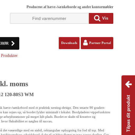
Producent af hæve-/sænkeborde og andre kontormøbler
Vis
EHØR
Downloads
Partner Portal
Produkter
kl. moms
112 120-80S3 WM
Tilpas dit produkt
sk hæve-/sænkebord med et praktisk nesting-design. Den smarte 90 graders
n kan rejses op, så bordet fylder minimalt i lokalet. Bordpladens vippefunktion
 arbejdsstationer på meget lidt plads. Bordet er skabt til kreative og
vor fleksibilitet er nøglen til succes.
på det væsentlige med en stabil, rektangulær opbygning fra fod til top. Med
e højdejusterbare arbejdsbord skabt til at blive flyttet mange gange dagligt. Gør