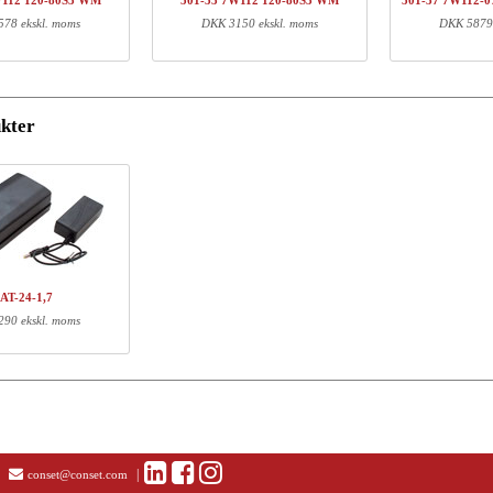
W112 120-80S3 WM
501-33 7W112 120-80S3 WM
501-37 7W112-
01-96 XWXXX
Montagesæt for 501-96, RAL 9016, Hvid
78 ekskl. moms
DKK 3150 ekskl. moms
DKK 5879 
01-XX 7XPOWA
Power Box A
F750 HXXX
Castorset, LF750
Q137690
Traverssæt,112 cm
kter
20-80S3 WM
Bordplade | 120x80 cm | Hvid
01-XX CW096-166
Universel kabelbakke, hvid
ormation
AT-24-1,7
Længde (cm)
Bredde (cm)
Højde (cm)
90 ekskl. moms
77
19
17
59
21
12
22
11
9
24
24
8
111
5
3
127
87
4
88
8
15
|
conset@conset.com