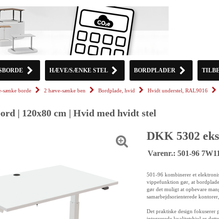
SBORDE
HÆVE/SÆNKE STEL
BORDPLADER
TILB
-sænke borde
2 hæve-sænke ben
Bordplade, hvid
Hvidt understel, RAL9016
rd | 120x80 cm | Hvid med hvidt stel
DKK 5302 eks
Varenr.: 501-96 7W
501-96 kombinerer et elektroni
vippefunktion gør, at bordplade
gør det muligt at opbevare mange
samarbejdsorienterede kontorer, h
Det praktiske design fokuserer 
integrerede kvalitetshjul er dett